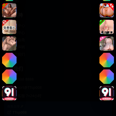
轻松喜剧
服务支持
客服中心
帮助中心
使用指南
版权声明
关于我们
联系我们
400-888-8888
support@TTsp008
在线客服 7×24小时
商务合作✈️
TTsp008